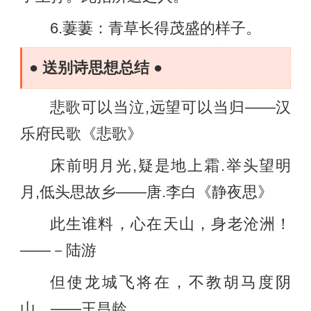
6.萋萋：青草长得茂盛的样子。
● 送别诗思想总结 ●
悲歌可以当泣,远望可以当归——汉
乐府民歌《悲歌》
床前明月光,疑是地上霜.举头望明
月,低头思故乡——唐.李白《静夜思》
此生谁料，心在天山，身老沧洲！
——－陆游
但使龙城飞将在，不教胡马度阴
山。——王昌龄