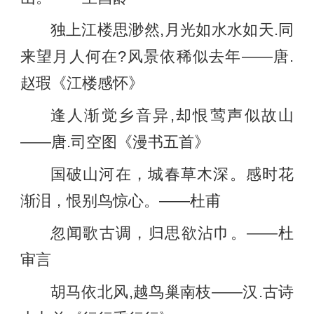
独上江楼思渺然,月光如水水如天.同
来望月人何在?风景依稀似去年——唐.
赵瑕《江楼感怀》
逢人渐觉乡音异,却恨莺声似故山
——唐.司空图《漫书五首》
国破山河在，城春草木深。感时花
渐泪，恨别鸟惊心。——杜甫
忽闻歌古调，归思欲沾巾。——杜
审言
胡马依北风,越鸟巢南枝——汉.古诗