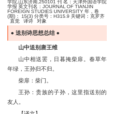
学院,山东济南,250101 刊 名：天津外国语学院
学报 英文刊名：JOURNAL OF TIANJIN
FOREIGN STUDIES UNIVERSITY 年，卷
(期)： 15(3) 分类号：H315.9 关键词：克罗齐
直觉 译诗 对象
● 送别诗思想总结 ●
山中送别唐王维
山中相送罢，日暮掩柴扉。春草年
年绿，王孙归不归。
柴扉：柴门。
王孙：贵族的子孙，这里指送别的
友人。
【译文】