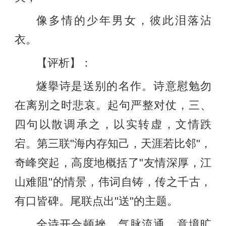
像多情的少年男女，彼此泪落沾
衣。
【评析】：
燧擧诗是送别的名作。诗意慰勉勿
在离别之时悲哀。起句严整对仗，三、
四句以散调承之，以实转虚，文情跌
宕。第三联"海内存知己，天涯若比邻"，
奇峰突起，高度地概括了"友情深厚，江
山难阻"的情景，伟词自铸，传之千古，
有口皆碑。尾联点出"送"的主题。
全诗开合顿挫，气脉流通，意境旷