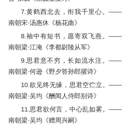
7.黄鹤西北去，衔我千里心。——
南朝宋·汤惠休《杨花曲》
8.袖中有短书，愿寄双飞燕。——
南朝梁·江淹《李都尉陵从军》
9.思君意不穷，长如流水注。——
南朝梁·何逊《野夕答孙郎擢诗》
10.欲见终无缘，思君空伫立。——
南朝梁·吴均《酬闻人侍郎别诗》
11.思君欲何言，中心乱如雾。——
南朝梁·吴均《赠周兴嗣》