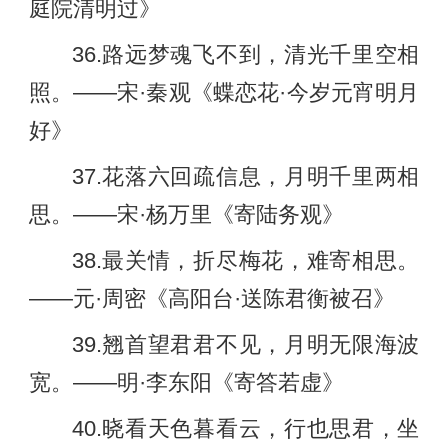
庭院清明过》
36.路远梦魂飞不到，清光千里空相
照。——宋·秦观《蝶恋花·今岁元宵明月
好》
37.花落六回疏信息，月明千里两相
思。——宋·杨万里《寄陆务观》
38.最关情，折尽梅花，难寄相思。
——元·周密《高阳台·送陈君衡被召》
39.翘首望君君不见，月明无限海波
宽。——明·李东阳《寄答若虚》
40.晓看天色暮看云，行也思君，坐