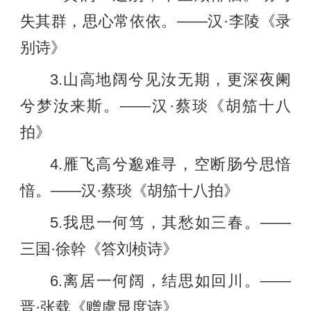
失其群，思心常依依。——汉·李陵《录
别诗》
3.山高地阔兮见汝无期，更深夜阑
兮梦汝来斯。——汉·蔡琰《胡笳十八
拍》
4.雁飞高兮邈难寻，空断肠兮思愔
愔。——汉·蔡琰《胡笳十八拍》
5.我思一何笃，其愁如三春。——
三国·徐幹《答刘桢诗》
6.离居一何阔，结思如回川。——
晋·张载《赠虞显度诗》