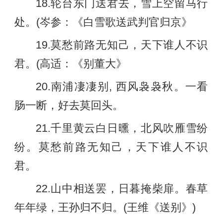
18.轮台东门送君去，雪上空留马行
处。(岑参：《白雪歌送武判官归京》
19.莫愁前路无知己，天下谁人不识
君。(高适：《别董大》
20.南浦凄凄别, 西风袅袅秋。一看
肠一断，好去莫回头。
21.千里黄云白日曛，北风吹雁雪纷
纷。莫愁前路无知己，天下谁人不识
君。
22.山中相送罢，日暮掩柴扉。春草
年年绿，王孙归不归。(王维《送别》)