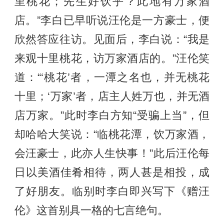
里桃花；先生好饮乎？此地有万家酒
店。”李白已早听说汪伦是一方豪士，便
欣然答应往访。见面后，李白说：“我是
来观十里桃花，访万家酒店的。”汪伦笑
道：“‘桃花’者，一潭之名也，并无桃花
十里；‘万家’者，店主人姓万也，并无酒
店万家。”此时李白方知“受骗上当”，但
却哈哈大笑说：“临桃花潭，饮万家酒，
会汪豪士，此亦人生快事！”此后汪伦每
日以美酒佳肴相待，两人甚是相投，成
了好朋友。临别时李白即兴写下《赠汪
伦》这首别具一格的七言绝句。