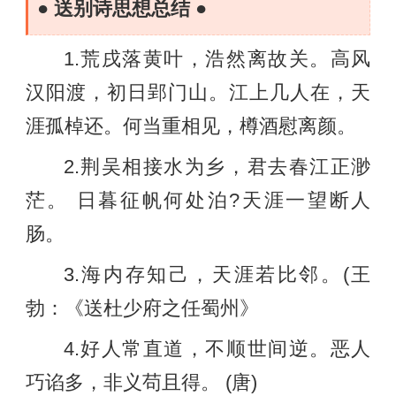
● 送别诗思想总结 ●
1.荒戌落黄叶，浩然离故关。高风
汉阳渡，初日郢门山。江上几人在，天
涯孤棹还。何当重相见，樽酒慰离颜。
2.荆吴相接水为乡，君去春江正渺
茫。 日暮征帆何处泊?天涯一望断人
肠。
3.海内存知己，天涯若比邻。(王
勃：《送杜少府之任蜀州》
4.好人常直道，不顺世间逆。恶人
巧谄多，非义苟且得。 (唐)