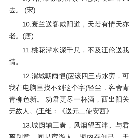
去。 (宋)
10.衰兰送客咸阳道，天若有情天亦
老。(唐)
11.桃花潭水深千尺，不及汪伦送我
情。
12.渭城朝雨悒(应该四三点水旁，可
我在电脑里找不到这个字)轻尘，客舍青
青柳色新。 劝君更尽一杯酒，西出阳关
无故人。(王维：《送元二使安西》
13.城阙辅三秦，风烟望五津。与君
离别意，同是宦游人。海内存知己，天