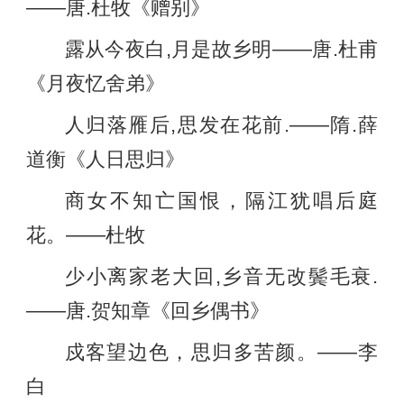
——唐.杜牧《赠别》
露从今夜白,月是故乡明——唐.杜甫
《月夜忆舍弟》
人归落雁后,思发在花前.——隋.薛
道衡《人日思归》
商女不知亡国恨，隔江犹唱后庭
花。——杜牧
少小离家老大回,乡音无改鬓毛衰.
——唐.贺知章《回乡偶书》
戍客望边色，思归多苦颜。——李
白