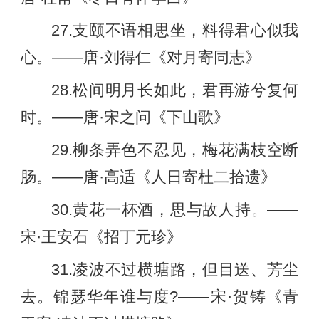
27.支颐不语相思坐，料得君心似我
心。——唐·刘得仁《对月寄同志》
28.松间明月长如此，君再游兮复何
时。——唐·宋之问《下山歌》
29.柳条弄色不忍见，梅花满枝空断
肠。——唐·高适《人日寄杜二拾遗》
30.黄花一杯酒，思与故人持。——
宋·王安石《招丁元珍》
31.凌波不过横塘路，但目送、芳尘
去。锦瑟华年谁与度?——宋·贺铸《青