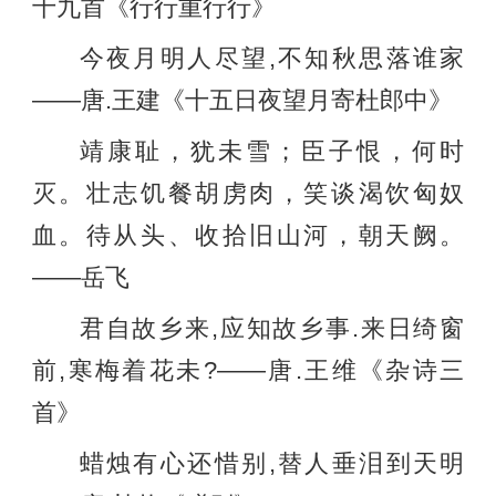
十九首《行行重行行》
今夜月明人尽望,不知秋思落谁家
——唐.王建《十五日夜望月寄杜郎中》
靖康耻，犹未雪；臣子恨，何时
灭。壮志饥餐胡虏肉，笑谈渴饮匈奴
血。待从头、收拾旧山河，朝天阙。
——岳飞
君自故乡来,应知故乡事.来日绮窗
前,寒梅着花未?——唐.王维《杂诗三
首》
蜡烛有心还惜别,替人垂泪到天明