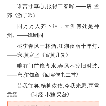
谁言寸草心,报得三春晖.——唐.孟
郊《游子吟》
四万万人齐下泪，天涯何处是神
州。——谭嗣同
桃李春风一杯酒,江湖夜雨十年灯.
——宋.黄庭坚《寄黄几复》
唯有门前镜湖水,春风不改旧时波.
——唐.贺知章《回乡偶书二首》
昔我往矣,杨柳依依;今我来思,雨雪
霏霏——《诗经.小雅.采薇》