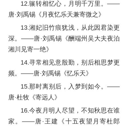
12.辗转相忆心，月明千万里。——
唐·刘禹锡《月夜忆乐天兼寄微之》
13.湘妃旧竹痕犹浅，从此因君染更
深。——唐·刘禹锡《酬端州吴大夫夜泊
湘川见寄一绝》
14.寻常相见意殷勤，别后相思梦更
频。——唐·刘禹锡《忆乐天》
15.那时离别后，入梦到如今。——
唐·杜牧《寄远人》
16.今夜月明人尽望，不知秋思在谁
家。——唐·王建《十五夜望月寄杜郎