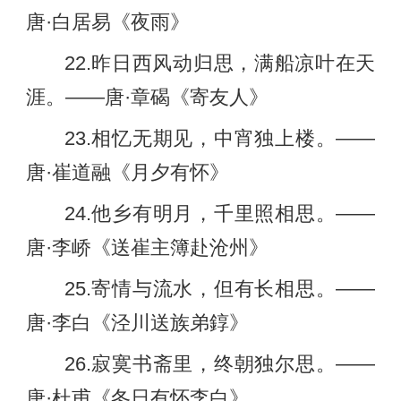
唐·白居易《夜雨》
22.昨日西风动归思，满船凉叶在天
涯。——唐·章碣《寄友人》
23.相忆无期见，中宵独上楼。——
唐·崔道融《月夕有怀》
24.他乡有明月，千里照相思。——
唐·李峤《送崔主簿赴沧州》
25.寄情与流水，但有长相思。——
唐·李白《泾川送族弟錞》
26.寂寞书斋里，终朝独尔思。——
唐·杜甫《冬日有怀李白》