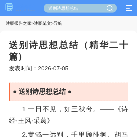
述职报告之家
>
述职范文
>
导航
送别诗思想总结（精华二十
篇）
发表时间：2026-07-05
● 送别诗思想总结 ●
1.一日不见，如三秋兮。——《诗
经·王风·采葛》
2.黄鹄一远别，千里顾徘徊。胡马