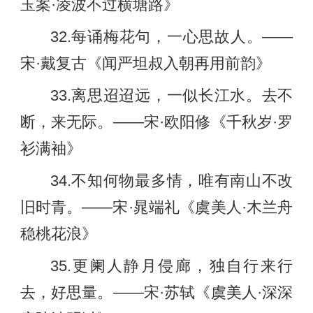
玉案·凌波不过横塘路》
32.每诵梅花句，一心思故人。——
宋·戴复古《闻严坦叔入朝再用前韵》
33.离思迢迢远，一似长江水。去不
断，来无际。——宋·欧阳修《千秋岁·罗
衫满袖》
34.不知何物最多情，唯有南山不改
旧时青。——宋·晁端礼《虞美人·木兰舟
稳桃花浪》
35.更阑人静月侵廊，独自行来行
去，好思量。——宋·苏轼《虞美人·深深