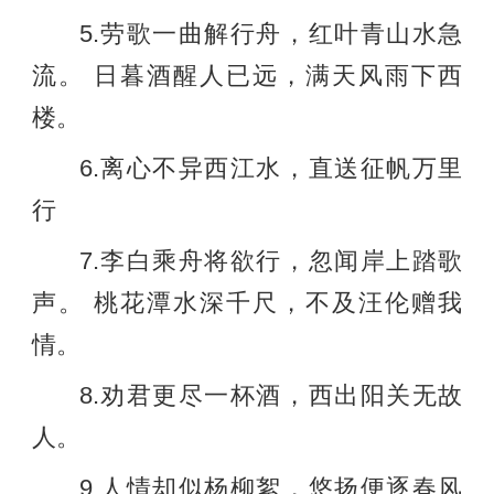
5.劳歌一曲解行舟，红叶青山水急
流。 日暮酒醒人已远，满天风雨下西
楼。
6.离心不异西江水，直送征帆万里
行
7.李白乘舟将欲行，忽闻岸上踏歌
声。 桃花潭水深千尺，不及汪伦赠我
情。
8.劝君更尽一杯酒，西出阳关无故
人。
9.人情却似杨柳絮，悠扬便逐春风