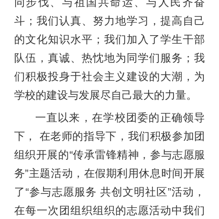
同步伐、与祖国共命运、与人民齐奋
斗；我们认真、努力地学习，提高自己
的文化知识水平；我们加入了学生干部
队伍，真诚、热忱地为同学们服务；我
们积极投身于社会主义建设的大潮，为
学校的建设与发展尽自己最大的力量。
一直以来，在学校团委的正确领导
下， 在老师的指导下，我们积极参加团
组织开展的“传承雷锋精神，参与志愿服
务”主题活动，在假期利用休息时间开展
了“参与志愿服务 共创文明社区”活动，
在每一次团组织组织的志愿活动中我们