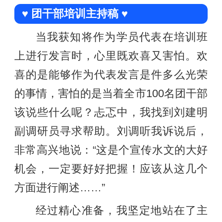
♥️ 团干部培训主持稿 ♥️
当我获知将作为学员代表在培训班
上进行发言时，心里既欢喜又害怕。欢
喜的是能够作为代表发言是件多么光荣
的事情，害怕的是当着全市100名团干部
该说些什么呢？忐忑中，我找到刘建明
副调研员寻求帮助。刘调听我诉说后，
非常高兴地说：“这是个宣传水文的大好
机会，一定要好好把握！应该从这几个
方面进行阐述……”
经过精心准备，我坚定地站在了主