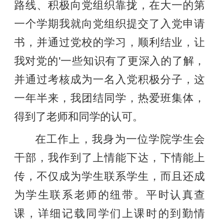
路线、积极向党组织靠拢，在大一的第
一个学期我就向党组织提交了入党申请
书，并通过党校的学习，顺利结业，让
我对党的'一些知识有了更深入的了解，
并通过考核成为一名入党积极分子，这
一年半来，我团结同学，热爱班集体，
得到了老师和同学的认可。
在工作上，我身为一位学院学生会
干部，我作到了上情能下达，下情能上
传，不仅成为学生联系学生，而且还成
为学生联系老师的纽带。平时认真查
课，详细记载同学们上课时的到勤情