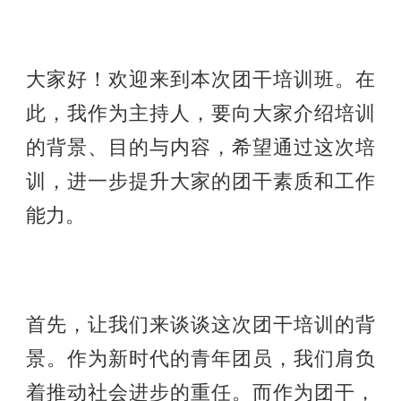
大家好！欢迎来到本次团干培训班。在
此，我作为主持人，要向大家介绍培训
的背景、目的与内容，希望通过这次培
训，进一步提升大家的团干素质和工作
能力。
首先，让我们来谈谈这次团干培训的背
景。作为新时代的青年团员，我们肩负
着推动社会进步的重任。而作为团干，