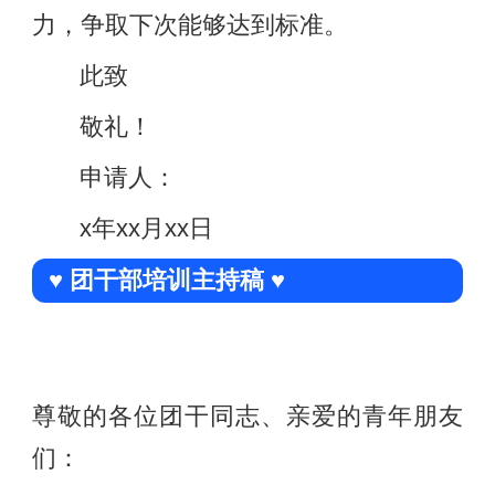
力，争取下次能够达到标准。
此致
敬礼！
申请人：
x年xx月xx日
♥️ 团干部培训主持稿 ♥️
尊敬的各位团干同志、亲爱的青年朋友
们：