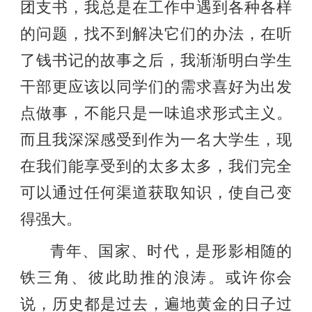
团支书，我总是在工作中遇到各种各样
的问题，找不到解决它们的办法，在听
了钱书记的故事之后，我渐渐明白学生
干部更应该以同学们的需求喜好为出发
点做事，不能只是一味追求形式主义。
而且我深深感受到作为一名大学生，现
在我们能享受到的太多太多，我们完全
可以通过任何渠道获取知识，使自己变
得强大。
青年、国家、时代，是形影相随的
铁三角、彼此助推的浪涛。或许你会
说，历史都是过去，遍地黄金的日子过