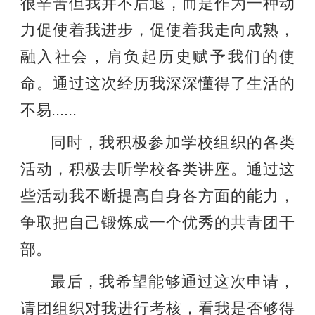
很辛苦但我并不后退，而是作为一种动
力促使着我进步，促使着我走向成熟，
融入社会，肩负起历史赋予我们的使
命。通过这次经历我深深懂得了生活的
不易......
同时，我积极参加学校组织的各类
活动，积极去听学校各类讲座。通过这
些活动我不断提高自身各方面的能力，
争取把自己锻炼成一个优秀的共青团干
部。
最后，我希望能够通过这次申请，
请团组织对我进行考核，看我是否够得