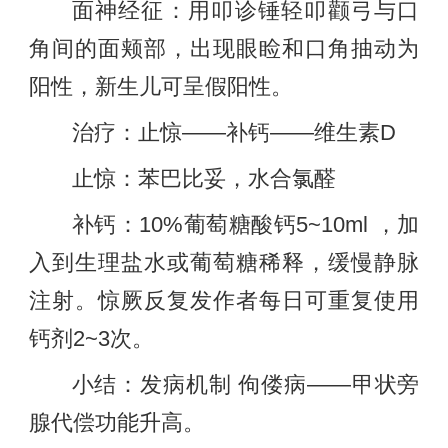
面神经征：用叩诊锤轻叩颧弓与口
角间的面颊部，出现眼睑和口角抽动为
阳性，新生儿可呈假阳性。
治疗：止惊——补钙——维生素D
止惊：苯巴比妥，水合氯醛
补钙：10%葡萄糖酸钙5~10ml ，加
入到生理盐水或葡萄糖稀释，缓慢静脉
注射。惊厥反复发作者每日可重复使用
钙剂2~3次。
小结：发病机制 佝偻病——甲状旁
腺代偿功能升高。