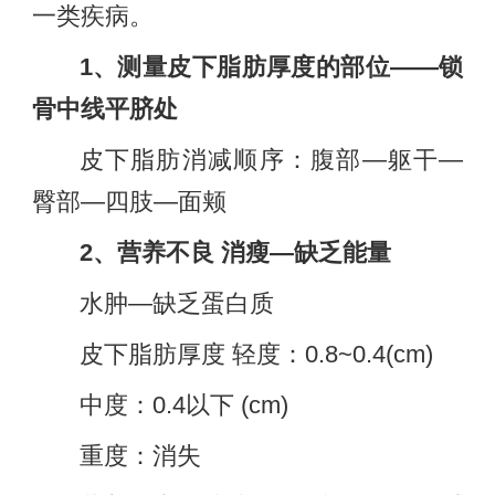
一类疾病。
1、测量皮下脂肪厚度的部位——锁
骨中线平脐处
皮下脂肪消减顺序：腹部—躯干—
臀部—四肢—面颊
2、营养不良 消瘦—缺乏能量
水肿—缺乏蛋白质
皮下脂肪厚度 轻度：0.8~0.4(cm)
中度：0.4以下 (cm)
重度：消失