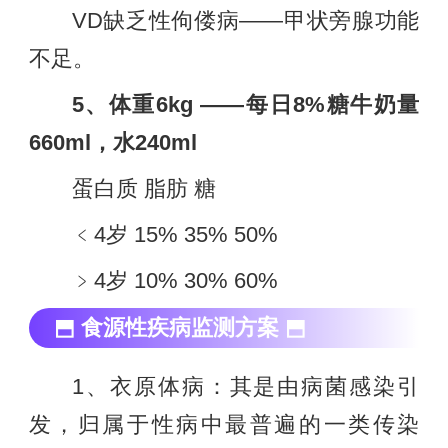
VD缺乏性佝偻病——甲状旁腺功能
不足。
5、体重6kg ——每日8%糖牛奶量
660ml，水240ml
蛋白质 脂肪 糖
﹤4岁 15% 35% 50%
﹥4岁 10% 30% 60%
⬒ 食源性疾病监测方案 ⬒
1、衣原体病：其是由病菌感染引
发，归属于性病中最普遍的一类传染