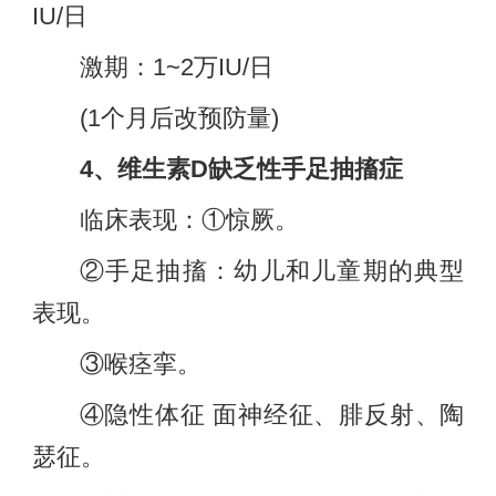
IU/日
激期：1~2万IU/日
(1个月后改预防量)
4、维生素D缺乏性手足抽搐症
临床表现：①惊厥。
②手足抽搐：幼儿和儿童期的典型
表现。
③喉痉挛。
④隐性体征 面神经征、腓反射、陶
瑟征。