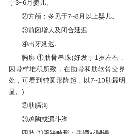
于3~6月婴儿。
②方颅：多见于7~8月以上婴儿。
③前囟增大及闭合延迟.
④出牙延迟.
胸廓 ①肋骨串珠(好发于1岁左右，
因骨样堆积所致，在肋骨和肋软骨交界
处，可看到钝圆形隆起，以7~10肋最明
显。)
②肋膈沟
③鸡胸或漏斗胸
四肢 ①腕踝畸形：手镯或脚镯