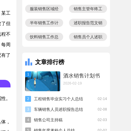
想总结
告范文800字
服装销售区域经
销售主管年终工
，某工
理转正总结
作总结范文
半年销售工作计
述职报告范文销
建了但
划
售人员
流程不
饮料销售工作总
销售员个人述职
，每周
结范文
报告
况有了
文章排行榜
1
酒水销售计划书
2026-02-19
威性。
工程销售毕业实习个人总结
2
02-14
车辆销售人员述职报告总结
3
02-08
销售公司主持稿
4
02-03
具体，
销售年度考核个人总结
5
02-02