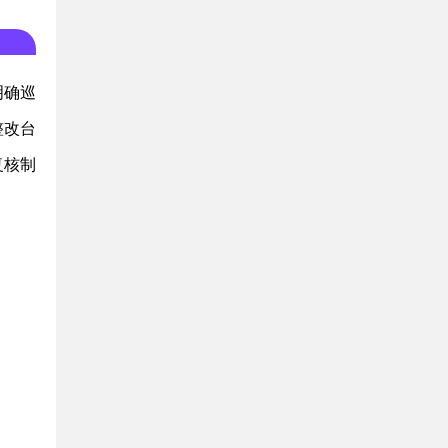
明确巡
整改台
复核制