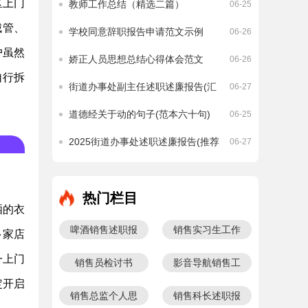
区上门
教师工作总结（精选二篇）
06-25
城管、
学校同意辞职报告申请范文示例
06-26
户虽然
娇正人员思想总结心得体会范文
06-26
自行拆
街道办事处副主任述职述廉报告(汇
06-27
编十一篇)
道德经关于动的句子(范本六十句)
06-25
2025街道办事处述职述廉报告(推荐
06-27
六篇)
热门栏目
晒的衣
啤酒销售述职报
销售实习生工作
多家店
告
总结
一上门
销售员检讨书
影音导航销售工
作计划
定开启
销售总监个人思
销售科长述职报