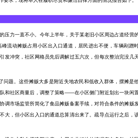
作要求，现将本人在履职尽责和廉洁自律方面的情况报告如下。
的压力一直不小。今年上半年，关于某老旧小区周边占道经营
高峰流动摊贩占用小区出入口通道，居民进出不便，车辆剐蹭
引发冲突，社区网格员先后调解过五六次，但每次整治完没几
不了问题。这些摊贩大多是附近失地农民和低收入群体，摆摊是
队和社区商量后，调整了策略——在小区侧门附近划出一块闲
协调市场监管所简化了食品摊贩备案手续，对符合条件的摊贩
不大，但小区出入口的通道总算清出来了。疏导点运行之后，