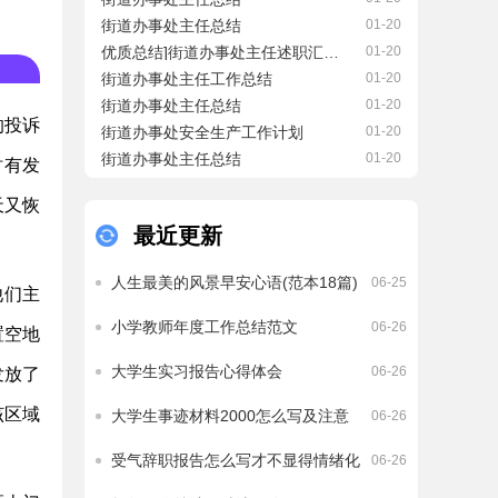
现在到了安心写述职报告
织本着实际、实效和借
街道办事处主任总结
的时候了。述职报告就是
01-20
题、借力、借台、借智的
下级向上级书写的一种行
优质总结]街道办事处主任述职汇报(篇五)
01-20
原则，对本次纪念活动的
文。那么，自己在写述职
街道办事处主任工作总结
01-20
内容，形式进行了安排。
报告时要注意些什么呢？
街道办事处主任总结
01-20
活动的内容主要...
下面是小编精心为您整理
的投诉
街道办事处安全生产工作计划
01-20
的“ 街道办事处主任述职
街道办事处主任总结
汇报”，仅供参考，希望能
01-20
时有发
为您提供参考！各位领
导、同志们：...
天又恢
最近更新
人生最美的风景早安心语(范本18篇)
06-25
他们主
小学教师年度工作总结范文
06-26
置空地
大学生实习报告心得体会
06-26
发放了
该区域
大学生事迹材料2000怎么写及注意
06-26
事项
受气辞职报告怎么写才不显得情绪化
06-26