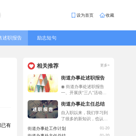
设为首页
收藏
售述职报告
励志短句
相关推荐
更多>
街道办事处述职报告
◉ 街道办事处述职报告
一、开展庆“三八”活动的
基本情况二、主要做法：
街道办事处主任总结
（一）领导重视、精心组
织、周密安排，是保证活
自入职以来，我们学习到
动顺利开展的前提和基础
了很多的新知识，也认识
（二）活动的内容丰富多
到了自己的不足。为了与
职已有
街道办事处工作计划
01-20
彩、形式灵活多样，又富
时俱进、跟进任务，我们
有实效我处的各级妇女组
街道办事处主任总结
01-20