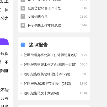
意识上
信用贷款销售工作计划
6
02-02
定、执
女裤销售心得
7
02-02
量较之
种子销售工作年终总结
8
02-02
述职报告
环境保
社区街道办事处副主任述职述廉述职
06-27
报告范文
理，不
述职报告交警工作方面(精选十五篇)
06-10
理制度
述职报告医美总经理(范本12篇)
01-08
述职报告2025年范文医生(25篇)
12-09
控不能
述职报告范文十六篇6篇
12-04
人没有