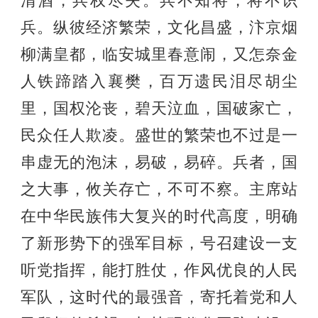
清酒，兵权尽失。兵不知将，将不识
兵。纵彼经济繁荣，文化昌盛，汴京烟
柳满皇都，临安城里春意闹，又怎奈金
人铁蹄踏入襄樊，百万遗民泪尽胡尘
里，国权沦丧，碧天泣血，国破家亡，
民众任人欺凌。盛世的繁荣也不过是一
串虚无的泡沫，易破，易碎。兵者，国
之大事，攸关存亡，不可不察。主席站
在中华民族伟大复兴的时代高度，明确
了新形势下的强军目标，号召建设一支
听党指挥，能打胜仗，作风优良的人民
军队，这时代的最强音，寄托着党和人