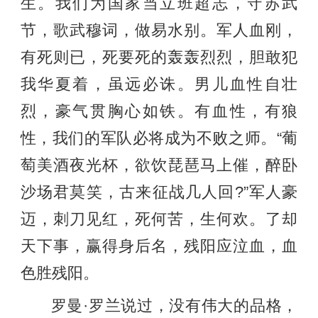
生。我们为国家当立班超志，守苏武
节，歌武穆词，做易水别。军人血刚，
有死则已，死要死的轰轰烈烈，胆敢犯
我华夏着，虽远必诛。男儿血性自壮
烈，豪气贯胸心如铁。有血性，有狼
性，我们的军队必将成为不败之师。“葡
萄美酒夜光杯，欲饮琵琶马上催，醉卧
沙场君莫笑，古来征战几人回?”军人豪
迈，刺刀见红，死何苦，生何欢。了却
天下事，赢得身后名，残阳应泣血，血
色胜残阳。
罗曼·罗兰说过，没有伟大的品格，